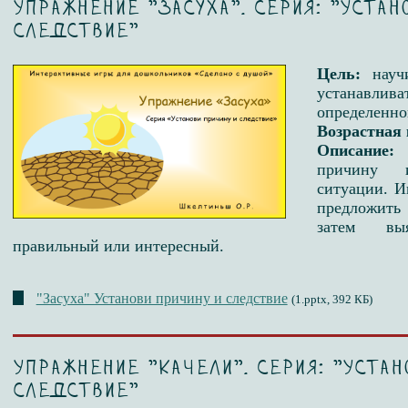
Упражнение "Засуха". Серия: "Устан
следствие"
Цель:
науч
устанавлив
определенно
Возрастная 
Описание:
причину 
ситуации. И
предложить
затем вы
правильный или интересный.
"Засуха" Установи причину и следствие
(1.pptx, 392 КБ)
Упражнение "Качели". Серия: "Устан
следствие"