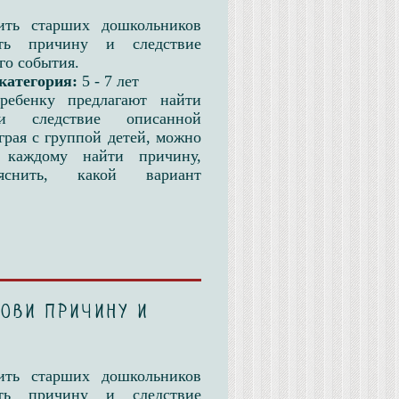
ить старших дошкольников
ать причину и следствие
го события.
категория:
5 - 7 лет
ребенку предлагают найти
и следствие описанной
грая с группой детей, можно
 каждому найти причину,
яснить, какой вариант
нови причину и
ить старших дошкольников
ать причину и следствие