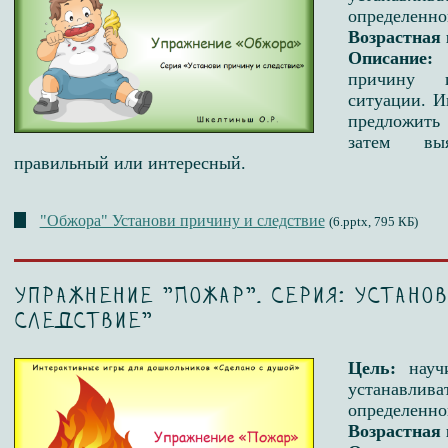
определенно
Возрастная 
Описание:
причину 
ситуации. И
предложить
затем вы
правильный или интересный.
"Обжора" Установи причину и следствие
(6.pptx, 795 КБ)
Упражнение "Пожар". Серия: Установ
следствие"
Цель:
науч
устанавлив
определенно
Возрастная 