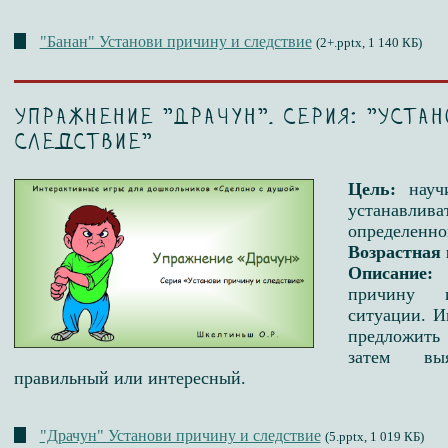
"Банан" Установи причину и следствие
(2+.pptx, 1 140 КБ)
Упражнение "Драчун". Серия: "Устан
следствие"
Цель:
науч
устанавлив
определенно
Возрастная 
Описание:
причину 
ситуации. И
предложить
затем вы
правильный или интересный.
"Драчун" Установи причину и следствие
(5.pptx, 1 019 КБ)