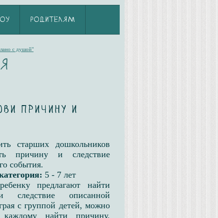
ОУ
РОДИТЕЛЯМ
лано с душой"
ия
ови причину и
ить старших дошкольников
ать причину и следствие
го события.
категория:
5 - 7 лет
ребенку предлагают найти
и следствие описанной
грая с группой детей, можно
 каждому найти причину,