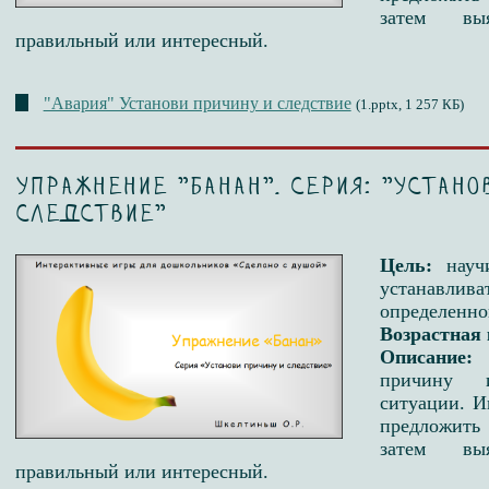
затем вы
правильный или интересный.
"Авария" Установи причину и следствие
(1.pptx, 1 257 КБ)
Упражнение "Банан". Серия: "Устано
следствие"
Цель:
науч
устанавлив
определенно
Возрастная 
Описание:
причину 
ситуации. И
предложить
затем вы
правильный или интересный.