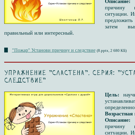
Описание:
причину 
ситуации. И
предложить
затем вы
правильный или интересный.
"Пожар" Установи причину и следствие
(8.pptx, 2 680 КБ)
Упражнение "Сластена". Серия: "Уст
следствие"
Цель:
науч
устанавлив
определенно
Возрастная 
Описание:
причину 
ситуации. И