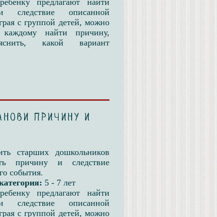
ребенку предлагают найти
и следствие описанной
грая с группой детей, можно
 каждому найти причину,
яснить, какой вариант
анови причину и
ить старших дошкольников
ать причину и следствие
го события.
категория:
5 - 7 лет
ребенку предлагают найти
и следствие описанной
грая с группой детей, можно