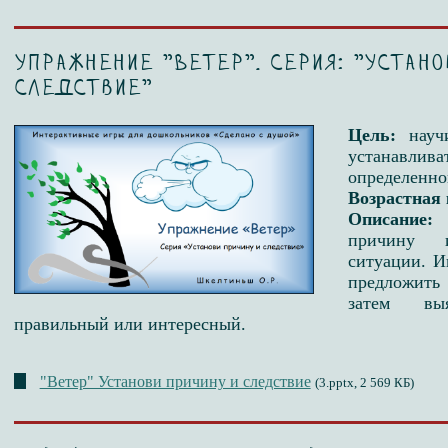
Упражнение "Ветер". Серия: "Устано
следствие"
Цель:
науч
устанавлив
определенно
Возрастная 
Описание:
причину 
ситуации. И
предложить
затем вы
правильный или интересный.
"Ветер" Установи причину и следствие
(3.pptx, 2 569 КБ)