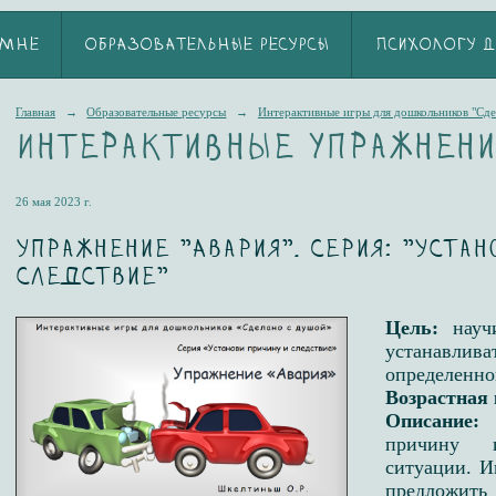
 МНЕ
ОБРАЗОВАТЕЛЬНЫЕ РЕСУРСЫ
ПСИХОЛОГУ Д
Главная
→
Образовательные ресурсы
→
Интерактивные игры для дошкольников "Сде
Интерактивные упражнен
26 мая 2023 г.
Упражнение "Авария". Серия: "Устан
следствие"
Цель:
науч
устанавлив
определенно
Возрастная 
Описание:
причину 
ситуации. И
предложить