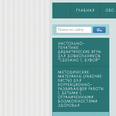
ГЛАВНАЯ
ОБО
НАСТОЛЬНО-
ПЕЧАТНЫЕ
ДИДАКТИЧЕСКИЕ ИГРЫ
ДЛЯ ДОШКОЛЬНИКОВ
"СДЕЛАНО С ДУШОЙ"
МЕТОДИЧЕСКИЕ
МАТЕРИАЛЫ (РАБОЧИЕ
ЛИСТЫ) ДЛЯ
КОРРЕКЦИОННО-
РАЗВИВАЮЩЕЙ РАБОТЫ
С ДЕТЬМИ С
ОГРАНИЧЕННЫМИ
ВОЗМОЖНОСТЯМИ
ЗДОРОВЬЯ