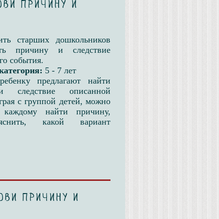
ови причину и
ить старших дошкольников
ать причину и следствие
го события.
категория:
5 - 7 лет
ребенку предлагают найти
и следствие описанной
грая с группой детей, можно
 каждому найти причину,
яснить, какой вариант
ови причину и