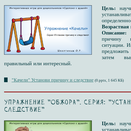
Цель:
науч
устанавлив
определенно
Возрастная 
Описание:
причину 
ситуации. И
предложить
затем вы
правильный или интересный.
"Качели" Установи причину и следствие
(0.pptx, 1 645 КБ)
Упражнение "Обжора". Серия: "Уста
следствие"
Цель:
науч
устанавлив