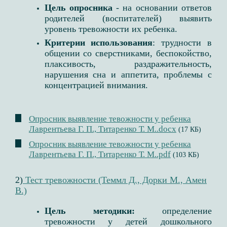
Цель опросника
- на основании ответов
родителей (воспитателей) выявить
уровень тревожности их ребенка.
Критерии использования
: трудности в
общении со сверстниками, беспокойство,
плаксивость, раздражительность,
нарушения сна и аппетита, проблемы с
концентрацией внимания.
Опросник выявление тевожности у ребенка
Лаврентьева Г. П., Титаренко Т. М..docx
(17 КБ)
Опросник выявление тевожности у ребенка
Лаврентьева Г. П., Титаренко Т. М..pdf
(103 КБ)
2)
Тест тревожности (Теммл Д., Дорки М., Амен
В.)
Цель методики:
определение
тревожности у детей дошкольного