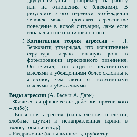
другую ситуацию (например, на работу
или на отношения с близкими). В
результате этого переноса возбуждения
человек может проявлять агрессивное
поведение в новой ситуации, даже если
изначально не планировал этого.
Когнитивная теория агрессии -
Л.
Берковитц утверждал, что когнитивные
структуры играют важную роль в
формировании агрессивного поведения.
Он считал, что люди с негативными
мыслями и убеждениями более склонны к
агрессии, чем люди с позитивными
мыслями и убеждениями.
Виды агрессии
(А. Басе и А. Дарк)
- Физическая (физические действия против кого
– либо);​
- Косвенная агрессия (направленная (сплетни,
злобные шутки) и ненаправленная (крики в
толпе, топанье и т.д.).​
- Раздражение (вспыльчивость, грубость)​;