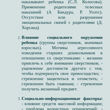
наказывают ребенка​ (С.Л. Колосова​).
Применение родителями телесных
наказаний ​(А Бандура, Р. Уолтс​).
Отсутствие или разрушение
эмоциональных связей с родителями​ (Д.
Хорсанд​)
Влияние социального окружения
ребенка
(группы сверстников, значимых
взрослых)​. Мотивы агрессивного
поведения старших дошкольников в
отношениях со сверстниками: - желание
привлечь к себе внимание сверстников;​ -
ущемление достоинств другого с тем,
чтобы подчеркнуть свое превосходство;​ -
стремление защититься и отомстить; ​-
стремление быть главным;​ - стремление
получить желанный предмет​.
Социально-информационные факторы​:
- влияние средств массовой информации​;
- проблема возрастных ограничений​: -